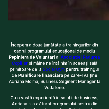
Începem a doua jumătate a trainingurilor din
cadrul programului educațional de mediu
Pepiniera de Voluntari
al
Asociației Pădurea
Copiilor
și mâine ne întâlnim în aceeași sală
primitoare de la
Social Gym
pentru trainingul
de
Planificare financiară
pe care-l va ține
Adriana Moimă, Business Segment Manager la
Vodafone.
Cu o vastă experiență în soluții de business,
Adriana s-a alăturat programului nostru din