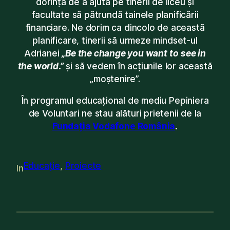
dorința de a ajuta pe tinerii de liceu și
facultate să pătrundă tainele planificării
financiare. Ne dorim ca dincolo de această
planificare, tinerii să urmeze mindset-ul
Adrianei
„Be the change you want to see in
the world.”
și să vedem în acțiunile lor această
„moștenire”.
În programul educațional de mediu Pepiniera
de Voluntari ne stau alături prietenii de la
Fundația Vodafone România
.
Educație
, 
Proiecte
In