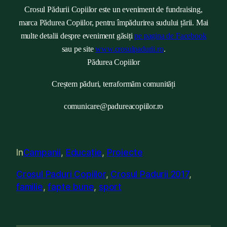
Crosul Pădurii Copiilor este un eveniment de fundraising,
marca Pădurea Copiilor, pentru împădurirea sudului țării. Mai
multe detalii despre eveniment găsiți
pe pagina de Facebook
sau pe site
www.crosulpadurii.ro
.
Pădurea Copiilor
Creștem păduri, terraformăm comunități
comunicare@padureacopiilor.ro
In
Campanii
, 
Educație
, 
Proiecte
Crosul Paduri Copiilor
, 
Crosul Padurii 2017
, 
familie
, 
fapte bune
, 
sport