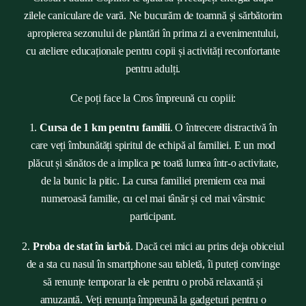
zilele caniculare de vară. Ne bucurăm de toamnă și sărbătorim
apropierea sezonului de plantări în prima zi a evenimentului,
cu ateliere educaționale pentru copii și activități reconfortante
pentru adulți.
Ce poți face la Cros împreună cu copiii:
1.
Cursa de 1 km pentru familii
. O întrecere distractivă în
care veți îmbunătăți spiritul de echipă al familiei. E un mod
plăcut și sănătos de a implica pe toată lumea într-o activitate,
de la bunic la pitic. La cursa familiei premiem cea mai
numeroasă familie, cu cel mai tânăr și cel mai vârstnic
participant.
2.
Proba de stat în iarbă
. Dacă cei mici au prins deja obiceiul
de a sta cu nasul în smartphone sau tabletă, îi puteți convinge
să renunțe temporar la ele pentru o probă relaxantă și
amuzantă. Veți renunța împreună la gadgeturi pentru o