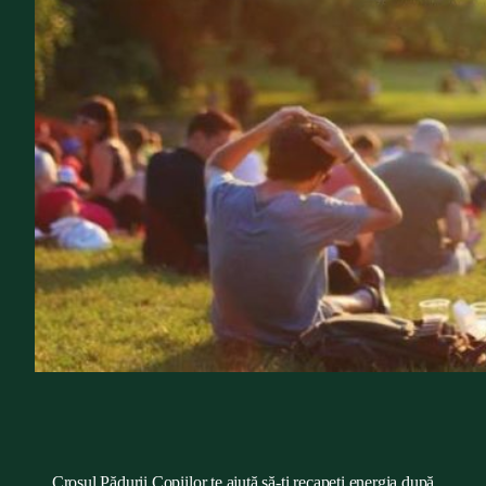
Crosul Pădurii Copiilor te ajută să-ți recapeți energia după