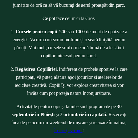
jumătate de oră ca să vă bucurați de aerul proaspăt din parc.
Ce pot face cei mici la Cros:
1.
Cursele pentru copii
. 500 sau 1000 de metri de epuizare a
energiei. Va urma un somn profund și o seară liniștită pentru
părinți. Mai mult, cursele sunt o metodă bună de a le stârni
copiilor interesul pentru sport.
2.
Regăsirea Copilăriei
. Indiferent de probele sportive la care
participați, vă puteți alătura apoi jocurilor și atelierelor de
reciclare creativă. Copiii își vor explora creativitatea și vor
învăța cum pot proteja natura înconjurătoare.
Activitățile pentru copii și familie sunt programate pe
30
septembrie în Ploiești
și
7 octombrie în capitală
. Rezervați
încă de pe acum un weekend de mișcare și relaxare în natură,
înscrieți-vă aici
!