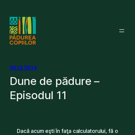
Skip
to
content
29.12.2014
Dune de pădure –
Episodul 11
Dacă acum eşti în faţa calculatorului, fă o