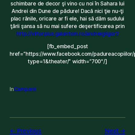
schimbare de decor şi vino cu noi în Sahara lui
Andrei din Dune de pădure! Dacă nici ţie nu-ţi
plac rănile, oricare ar fi ele, hai să dăm sudului
ţării şansa să nu mai sufere deşertificarea prin
http://viitorplus.galantom.ro/andreigligor2
[fb_embed_post
href=”https://www.facebook.com/padureacopiilo
type=1&theater/” width=”700″/]
In
Campanii
Previous
Next