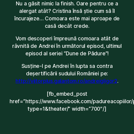
Nu a găsit nimic la finish. Oare pentru ce a
alergat atât? Cristina însă știe cum să îl
încurajeze… Comoara este mai aproape de
casă decât crede.
Vom descoperi împreună comoara atât de
râvnită de Andrei în următorul episod, ultimul
episod al seriei “Dune de Pădure”!
Susține-l pe Andrei în lupta sa contra
deșertificării sudului României pe:
http://viitorplus.galantom.ro/andreigligor2
.
[fb_embed_post
href=”https://www.facebook.com/padureacopiil
type=1&theater/” width=”700″/]