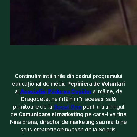
Continuăm întâlnirile din cadrul programului
educațional de mediu
Pepiniera de Voluntari
al
Asociației Pădurea Copiilor
și mâine, de
Dragobete, ne întâlnim în aceeași sală
primitoare de la
Social Gym
pentru trainingul
de
Comunicare și marketing
pe care-l va ține
Nina Erena, director de marketing sau mai bine
spus
creatorul de bucurie
de la Solaris.