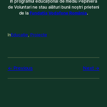
În programul educațional de mediu Pepiniera
de Voluntari ne stau alături bunii noștri prieteni
de la
Fundația Vodafone România
.
In
Educație
, 
Proiecte
Previous
Next