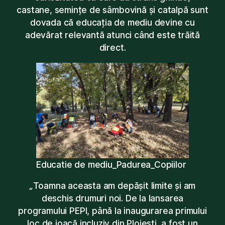
castane, semințe de sâmbovină și catalpă sunt
dovada că educația de mediu devine cu
adevărat relevantă atunci când este trăită
direct.
Educatie de mediu_Padurea_Copiilor
„
Toamna aceasta am depășit limite și am
deschis drumuri noi. De la lansarea
programului PEPI, până la inaugurarea primului
loc de joacă incluziv din Ploiești, a fost un