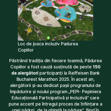
Loc de joaca incluziv Padurea
Copiilor
Păstrând tradiția din fiecare toamnă, Pădurea
Copiilor a fost cauză susținută de peste
150
de alergători
participanți la Raiffeisen Bank
Bucharest Marathon 2025. În acest an,
alergătorii și-au dedicat pașii programului de
împădurire și noului program „PEPI- Pepiniera
Educațională Participativă și Incluzivă” care
pune accent pe întregul proces de înființare a
unei păduri „de la ghindă la pădure”, fiind în