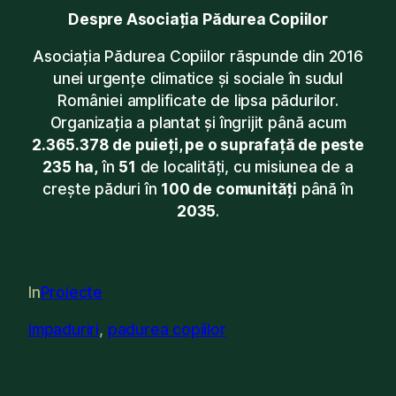
Despre Asociația Pădurea Copiilor
Asociația Pădurea Copiilor răspunde din 2016
unei urgențe climatice și sociale în sudul
României amplificate de lipsa pădurilor.
Organizația a plantat și îngrijit până acum
2.365.378 de puieți, pe o suprafață de peste
235 ha,
în
51
de localități, cu misiunea de a
crește păduri în
100 de comunități
până în
2035
.
In
Proiecte
impaduriri
, 
padurea copiilor