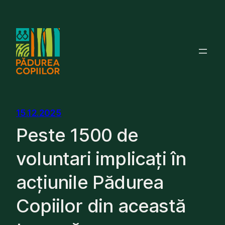
Skip
to
content
15.12.2025
Peste 1500 de
voluntari implicați în
acțiunile Pădurea
Copiilor din această