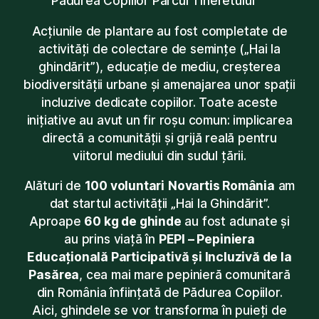
Padurea Copiilor Parcul Tineretului
Acțiunile de plantare au fost completate de
activități de colectare de semințe („Hai la
ghindărit”), educație de mediu, creșterea
biodiversității urbane și amenajarea unor spații
incluzive dedicate copiilor. Toate aceste
inițiative au avut un fir roșu comun: implicarea
directă a comunității și grijă reală pentru
viitorul mediului din sudul țării.
Alături de
100 voluntari
Novartis România
am
dat startul activității „Hai la Ghindărit”.
Aproape
60 kg de ghinde
au fost adunate și
au prins viață în
PEPI – Pepiniera
Educațională Participativă și Incluzivă de la
Pasărea
, cea mai mare pepinieră comunitară
din România înființată de Pădurea Copiilor.
Aici, ghindele se vor transforma în puieți de