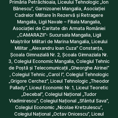
Primăria Petrăchioaia, Liceului Tehnologic „Ion
Bănescu”, Garnizoanei Mangalia, Asociației
Cadrelor Militare în Rezervă și Retragere
Mangalia, Ligii Navale – Filiala Mangalia,
Asociației de Caritate din Armata României
,,CAMARAZII”- Sucursala Mangalia, Ligii
Maiștrilor Militari de Marina Mangalia, Liceului
Militar ,,Alexandru Ioan Cuza” Constanța,
Școala Gimnazială Nr. 2, Școala Gimnaziala Nr.
3, Colegiul Economic Mangalia, Colegiul Tehnic
de Poștă și Telecomunicații „Gheorghe Airinei”
, Colegiul Tehnic „Carol I”, Colegiul Tehnologic
„Grigore Cerchez”, Liceul Tehnologic „Theodor
Pallady”, Liceul Economic Nr. 1, Liceul Teoretic
„Decebal”, Colegiul Național „Tudor
Vladimirescu”, Colegiul Național „Sfântul Sava”,
Colegiul Economic „Nicolae Kretzulescu”,
Colegiul Național „Octav Onicescu”, Liceul