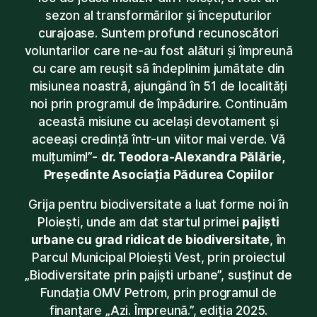
sezon al transformărilor și începuturilor
curajoase. Suntem profund recunoscători
voluntarilor care ne-au fost alături și împreună
cu care am reușit să îndeplinim jumătate din
misiunea noastră, ajungând în 51 de localități
noi prin programul de împădurire. Continuăm
această misiune cu același devotament și
aceeași credință într-un viitor mai verde. Vă
mulțumim!”-
dr. Teodora-Alexandra Pălărie,
Președinte Asociația Pădurea Copiilor
Grija pentru biodiversitate a luat forme noi în
Ploiești, unde am dat startul primei
pajiști
urbane cu grad ridicat de biodiversitate
, în
Parcul Municipal Ploiești Vest, prin proiectul
„Biodiversitate prin pajiști urbane”, susținut de
Fundația OMV Petrom, prin programul de
finanțare „Azi. Împreună.”, ediția 2025.