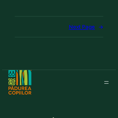
Next Page
→