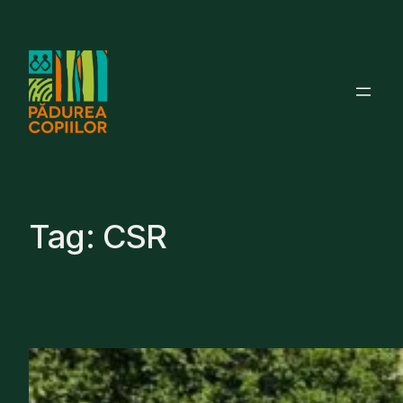
Skip
to
content
Tag:
CSR