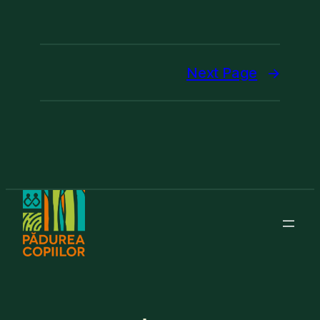
Next Page
→