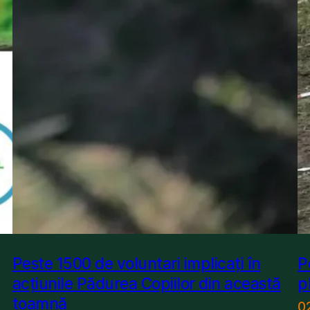
Peste 1500 de voluntari implicați în
P
acțiunile Pădurea Copiilor din această
p
toamnă
0