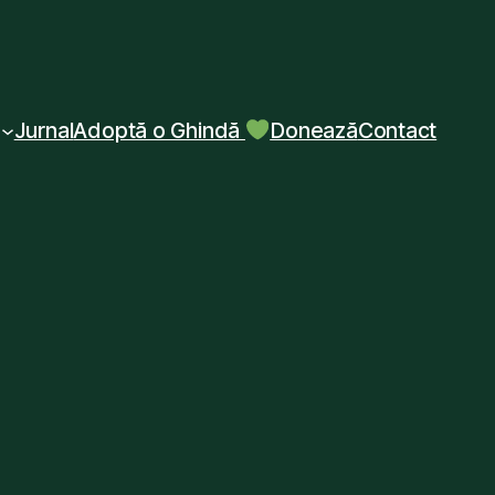
Jurnal
Adoptă o Ghindă
Donează
Contact