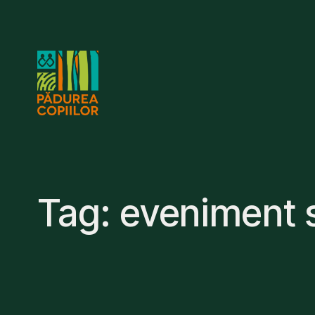
Skip
to
content
Tag:
eveniment 