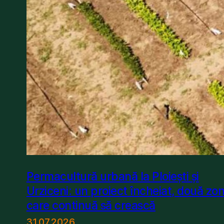
Permacultură urbană la Ploiești și
Urziceni: un proiect încheiat, două zo
care continuă să crească
31.07.2026