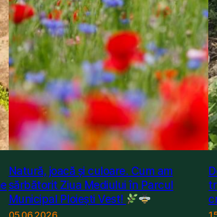
Natură, joacă și culoare. Cum am
D
ne
sărbătorit Ziua Mediului în Parcul
t
Municipal Ploiești Vest!
c
05.06.2026
1