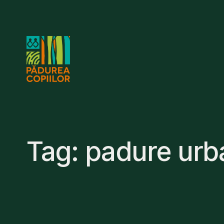
Skip
to
content
Tag:
padure urb