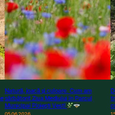
Natură, joacă și culoare. Cum am
D
ne
sărbătorit Ziua Mediului în Parcul
t
Municipal Ploiești Vest!
c
05.06.2026
1