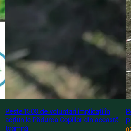
Peste 1500 de voluntari implicați în
P
acțiunile Pădurea Copiilor din această
p
toamnă
0