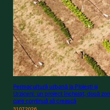
Permacultură urbană la Ploiești și
Urziceni: un proiect încheiat, două zo
care continuă să crească
31.07.2026