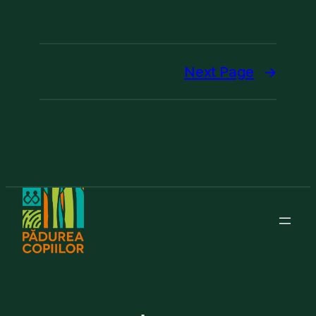
Next Page
→