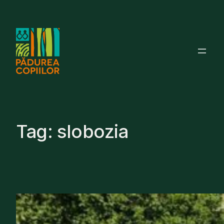
Skip
to
content
Tag:
slobozia