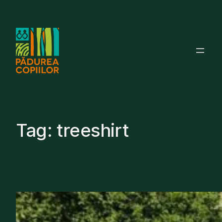
Skip
to
content
Tag:
treeshirt