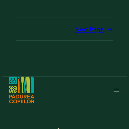
Next Page
→