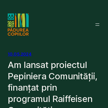
Skip
to
content
10.05.2024
Am lansat proiectul
Pepiniera Comunității,
finanțat prin
programul Raiffeisen