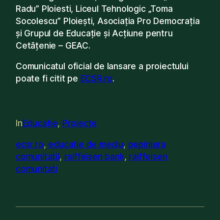
Radu” Ploiesti, Liceul Tehnologic „Toma
Socolescu” Ploiești, Asociația Pro Democrația
și Grupul de Educație și Acțiune pentru
Cetățenie – GEAC.
Comunicatul oficial de lansare a proiectului
poate fi citit pe
ECSR.ro
.
In
Educație
, 
Proiecte
ecsr.ro
, 
educatie de mediu
, 
pepiniera
comunitatii
, 
raiffeisen bank
, 
raiffeisen
comunitati