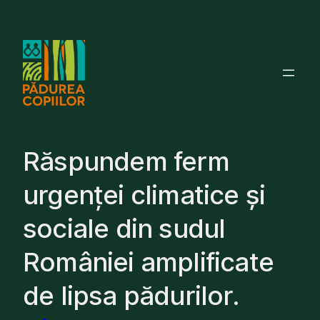
Skip
to
content
Răspundem ferm
urgenței climatice și
sociale din sudul
României amplificate
de lipsa pădurilor.