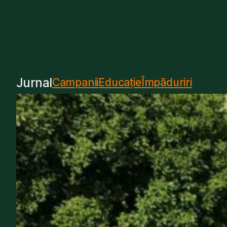
Jurnal
Campanii
Educație
Împăduriri