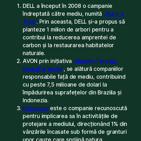
DELL a început în 2008 o campanie
îndreptată către mediu, numită
„Plant a
Tree”
. Prin aceasta, DELL și-a propus să
planteze 1 milion de arbori pentru a
contribui la reducerea amprentei de
carbon și la restaurarea habitatelor
naturale.
AVON prin inițiativa
„Healthy Forests,
Beautiful World”
, se alătură companiilor
responsabile față de mediu, contribuind
cu peste 7,5 milioane de dolari la
împădurirea suprafețelor din Brazilia și
Indonezia.
Patagonia
este o companie recunoscută
pentru implicarea sa în activitățile de
protejare a mediului, direcționând 1% din
vânzările încasate sub formă de granturi
unor cauze care sprijină natura.