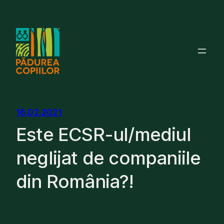
Skip
to
content
16.02.2021
Este ECSR-ul/mediul
neglijat de companiile
din România?!