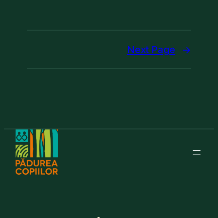
Next Page
→