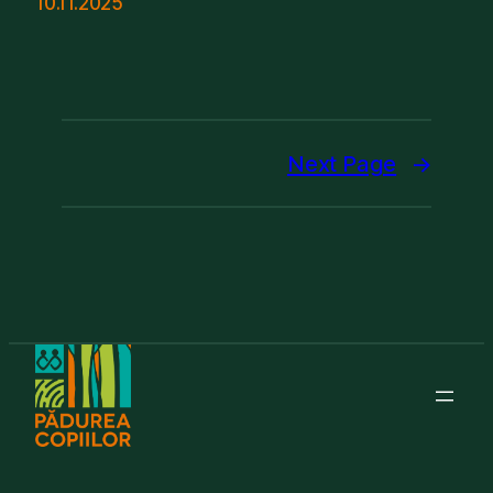
10.11.2025
Next Page
→