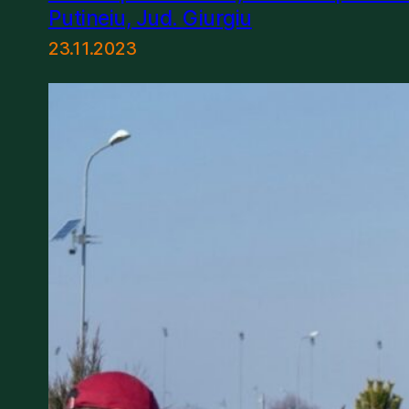
Putineiu, Jud. Giurgiu
23.11.2023