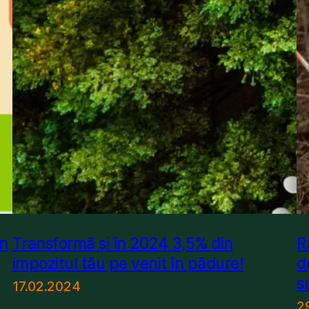
on
Transformă și în 2024 3,5% din
R
impozitul tău pe venit în pădure!
d
s
17.02.2024
2