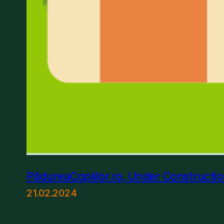
PădureaCopiilor.ro, Under Constructi
21.02.2024