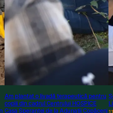
Am plantat o livadă terapeutică pentru
Ș
copiii din cadrul Centrului HOSPICE
L
în
Casa Speranței de la Adunații Copăceni
1